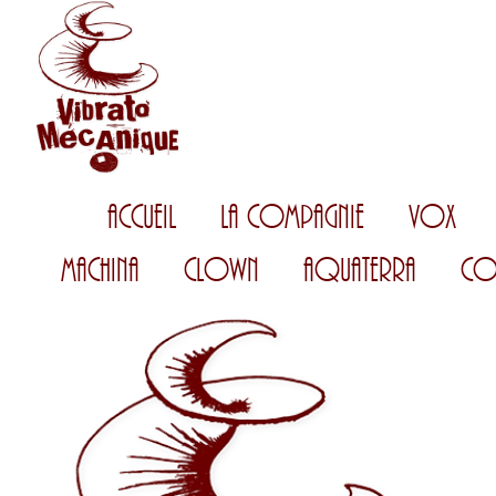
Accueil
La Compagnie
Vox
Machina
Clown
AquaTerra
Co