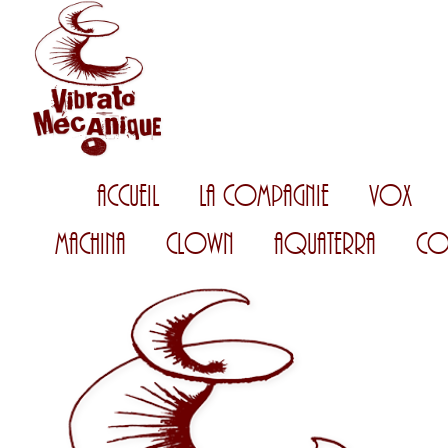
Accueil
La Compagnie
Vox
Machina
Clown
AquaTerra
Co