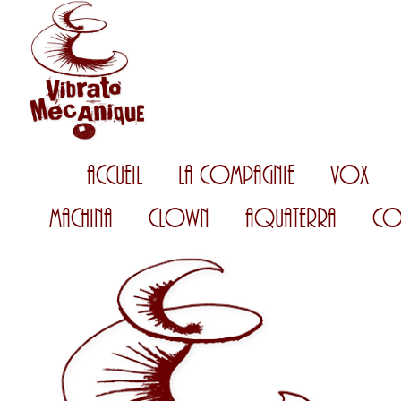
Accueil
La Compagnie
Vox
Machina
Clown
AquaTerra
Co