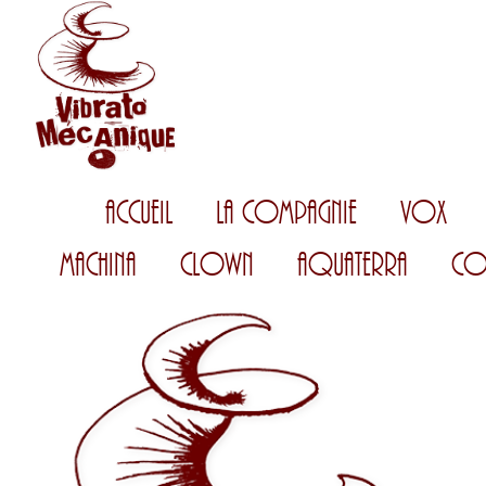
Accueil
La Compagnie
Vox
Machina
Clown
AquaTerra
Co