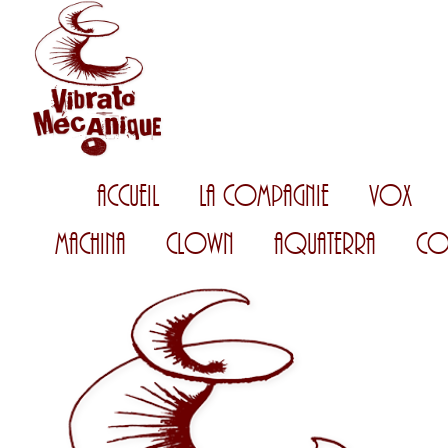
Accueil
La Compagnie
Vox
Machina
Clown
AquaTerra
Co