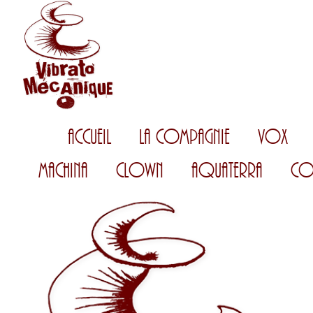
Accueil
La Compagnie
Vox
Machina
Clown
AquaTerra
Co