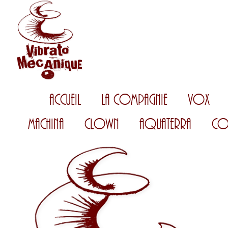
Accueil
La Compagnie
Vox
Machina
Clown
AquaTerra
Co