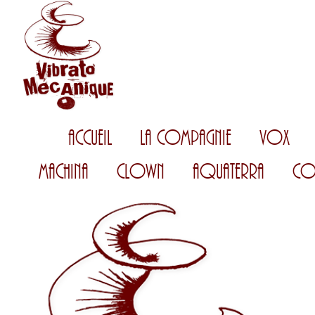
Accueil
La Compagnie
Vox
Machina
Clown
AquaTerra
Co