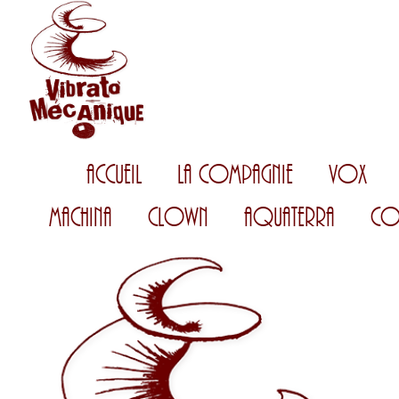
Accueil
La Compagnie
Vox
Machina
Clown
AquaTerra
Co