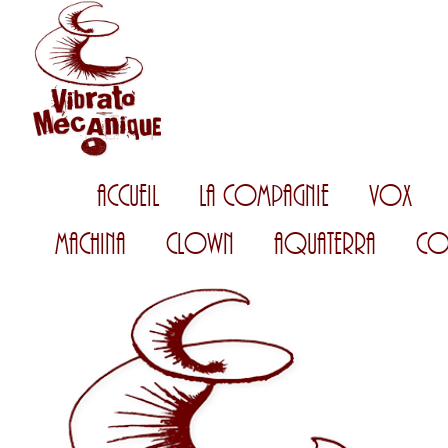
Accueil
La Compagnie
Vox
Machina
Clown
AquaTerra
Co