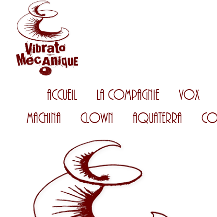
Accueil
La Compagnie
Vox
Machina
Clown
AquaTerra
Co