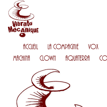
Accueil
La Compagnie
Vox
Machina
Clown
AquaTerra
Co