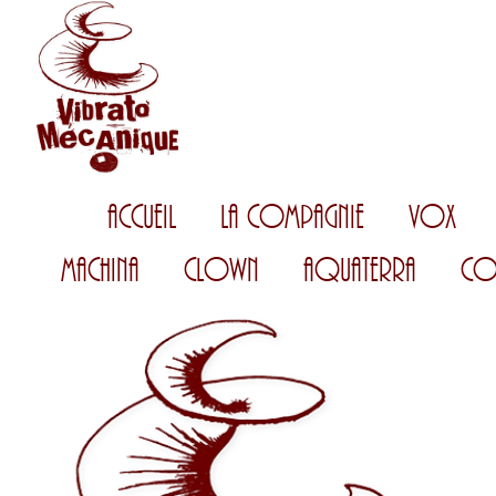
Accueil
La Compagnie
Vox
Machina
Clown
AquaTerra
Co