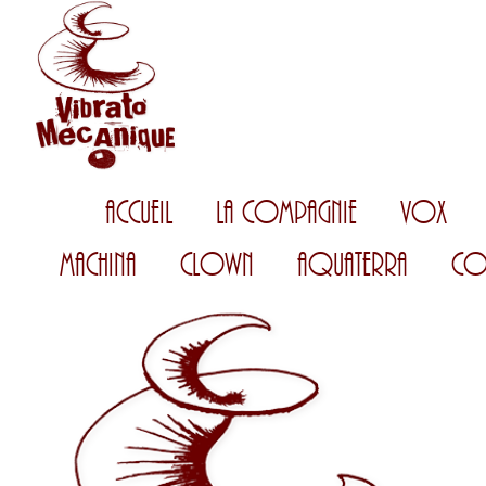
Accueil
La Compagnie
Vox
Machina
Clown
AquaTerra
Co