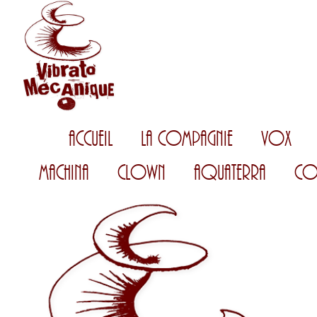
Accueil
La Compagnie
Vox
Machina
Clown
AquaTerra
Co