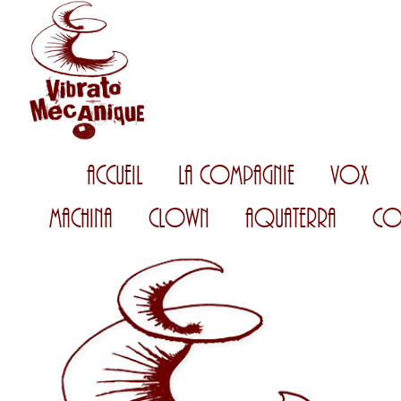
Accueil
La Compagnie
Vox
Machina
Clown
AquaTerra
Co