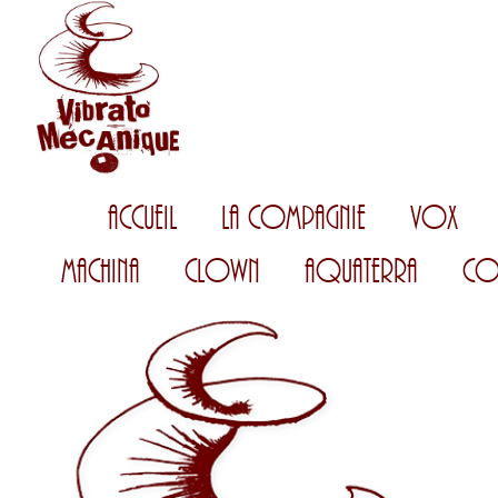
Accueil
La Compagnie
Vox
Machina
Clown
AquaTerra
Co