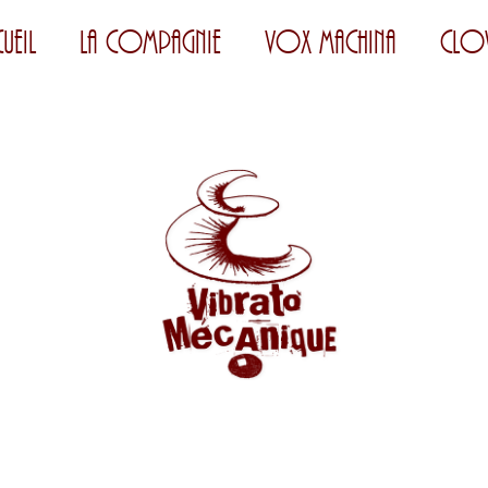
ueil
La Compagnie
Vox Machina
Clo