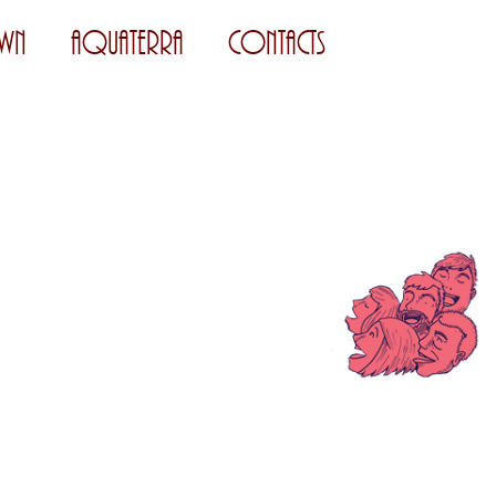
wn
AquaTerra
Contacts