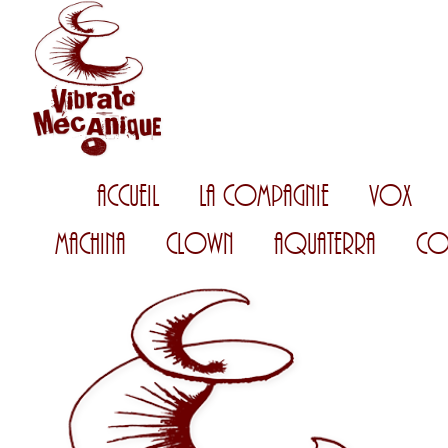
Accueil
La Compagnie
Vox
Machina
Clown
AquaTerra
Co