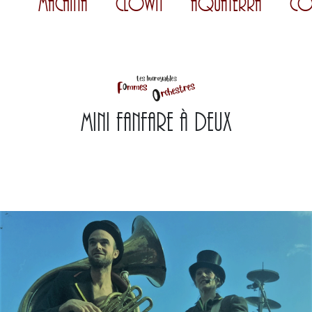
Machina
Clown
AquaTerra
Co
Mini fanfare à deux