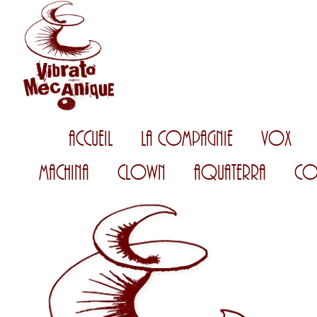
Accueil
La Compagnie
Vox
Machina
Clown
AquaTerra
Co