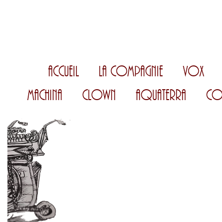
Accueil
La Compagnie
Vox
Machina
Clown
AquaTerra
Co