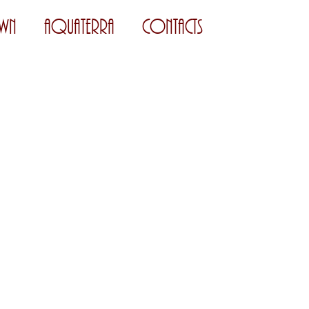
wn
AquaTerra
Contacts