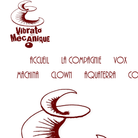
Accueil
La Compagnie
Vox
Machina
Clown
AquaTerra
Co