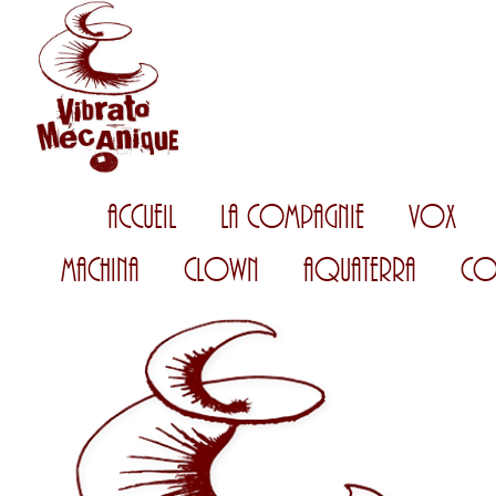
Accueil
La Compagnie
Vox
Machina
Clown
AquaTerra
Co