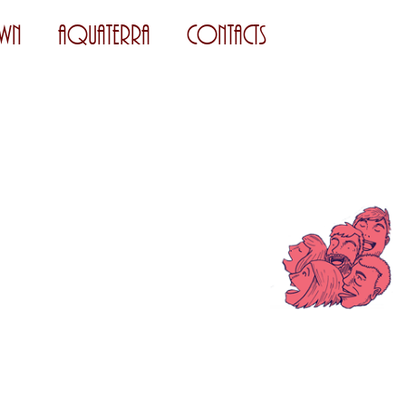
wn
AquaTerra
Contacts