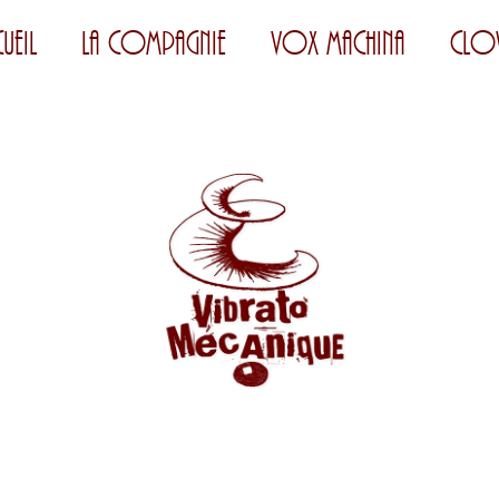
ueil
La Compagnie
Vox Machina
Clo